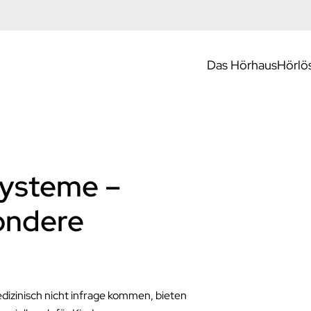
Das Hörhaus
Hörlö
systeme –
ondere
izinisch nicht infrage kommen, bieten