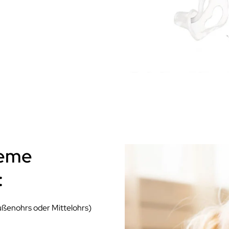
teme
:
Außenohrs oder Mittelohrs)